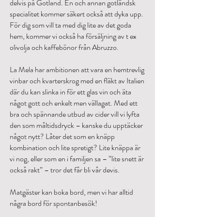
delvis på Gotland. En och annan gotländsk
specialitet kommer säkert också att dyka upp.
För dig som vill ta med dig lite av det goda
hem, kommer vi också ha försäljning av t ex
olivolja och kaffebönor från Abruzzo.
La Mela har ambitionen att vara en hemtrevlig
vinbar och kvarterskrog med en fläkt av Italien
där du kan slinka in för ett glas vin och äta
något gott och enkelt men vällagat. Med ett
bra och spännande utbud av cider vill vi lyfta
den som måltidsdryck – kanske du upptäcker
något nytt? Låter det som en knäpp
kombination och lite spretigt? Lite knäppa är
vi nog, eller som en i familjen sa – ”lite snett är
också rakt” – tror det får bli vår devis.
Matgäster kan boka bord, men vi har alltid
några bord för spontanbesök!