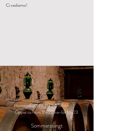
Ci vediamo!
Hornsgatan 149, 117 34 Sthlm |
Öppet tis-tors 16-22 fre-lör 16-23
Sommarstängt